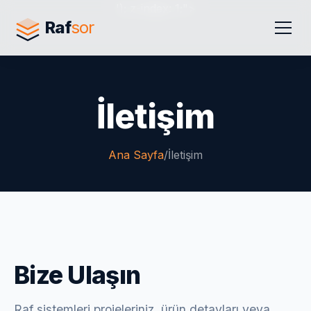
'); z-index: 1;">
Raf
sor
İletişim
Ana Sayfa
/
İletişim
Bize Ulaşın
Raf sistemleri projeleriniz, ürün detayları veya