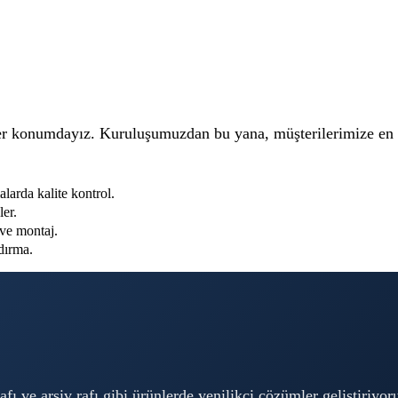
ider konumdayız. Kuruluşumuzdan bu yana, müşterilerimize en k
arda kalite kontrol.
er.
ve montaj.
dırma.
rafı ve arşiv rafı gibi ürünlerde yenilikçi çözümler geliştiriy