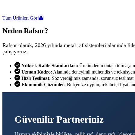
Tüm Ürünleri Gör
Neden Rafsor?
Rafsor olarak, 2026 yılında metal raf sistemleri alanında l
çalışıyoruz.
Yüksek Kalite Standartları:
Üretimden montaja tüm aşamal
Uzman Kadro:
Alanında deneyimli mühendis ve teknisyenl
Hızlı Teslimat:
Söz verdiğimiz zamanda, sorunsuz teslimat 
Ekonomik Çözümler:
Bütçenize uygun, rekabetçi fiyatlan
Güvenilir Partneriniz
Uzman ekibimizle birlikte, çelik raf, depo rafı, klasör 