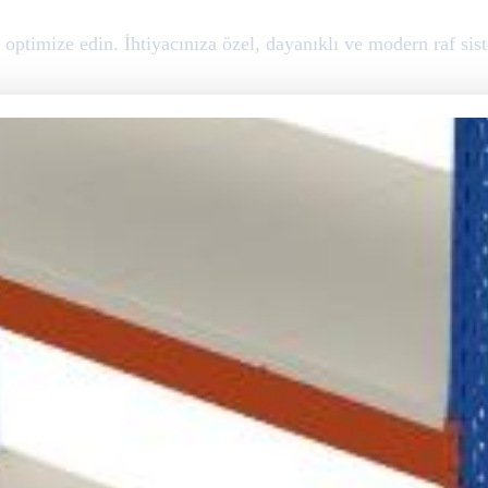
optimize edin. İhtiyacınıza özel, dayanıklı ve modern raf sist