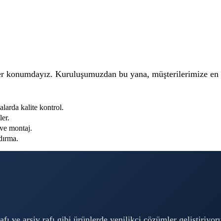
ider konumdayız. Kuruluşumuzdan bu yana, müşterilerimize en k
arda kalite kontrol.
er.
ve montaj.
dırma.
rafı ve arşiv rafı gibi ürünlerde yenilikçi çözümler geliştiriy