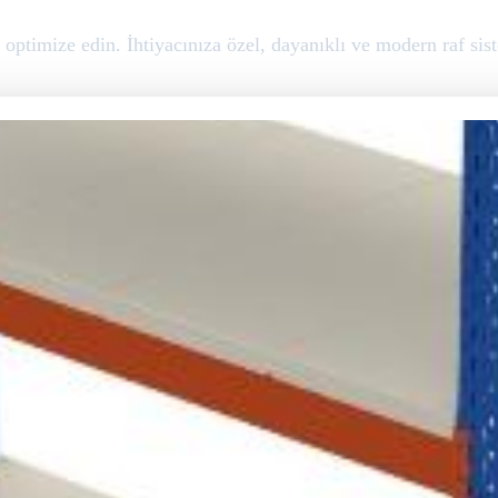
optimize edin. İhtiyacınıza özel, dayanıklı ve modern raf sist