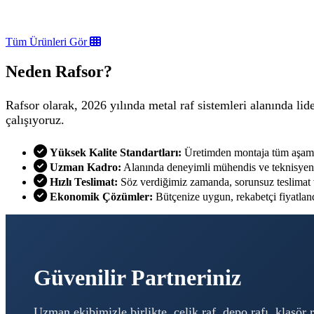
Tüm Ürünleri Gör
Neden Rafsor?
Rafsor olarak, 2026 yılında metal raf sistemleri alanında l
çalışıyoruz.
Yüksek Kalite Standartları:
Üretimden montaja tüm aşamal
Uzman Kadro:
Alanında deneyimli mühendis ve teknisyenl
Hızlı Teslimat:
Söz verdiğimiz zamanda, sorunsuz teslimat 
Ekonomik Çözümler:
Bütçenize uygun, rekabetçi fiyatlan
Güvenilir Partneriniz
Uzman ekibimizle birlikte, çelik raf, depo rafı, klasör 