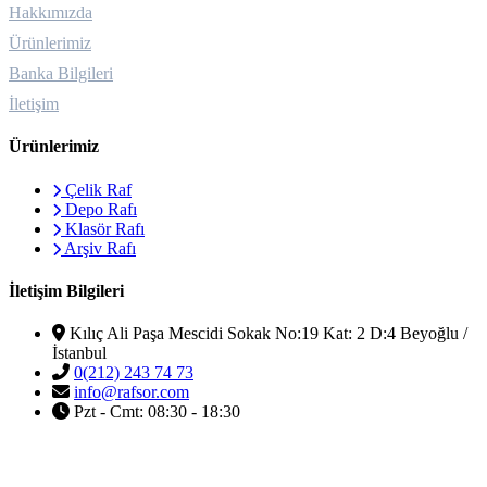
Hakkımızda
Ürünlerimiz
Banka Bilgileri
İletişim
Ürünlerimiz
Çelik Raf
Depo Rafı
Klasör Rafı
Arşiv Rafı
İletişim Bilgileri
Kılıç Ali Paşa Mescidi Sokak No:19 Kat: 2 D:4 Beyoğlu /
İstanbul
0(212) 243 74 73
info@rafsor.com
Pzt - Cmt: 08:30 - 18:30