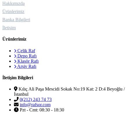
Hakkımızda
Ürünlerimiz
Banka Bilgileri
İletişim
Ürünlerimiz
Çelik Raf
Depo Rafı
Klasör Rafı
Arşiv Rafı
İletişim Bilgileri
Kılıç Ali Paşa Mescidi Sokak No:19 Kat: 2 D:4 Beyoğlu /
İstanbul
0(212) 243 74 73
info@rafsor.com
Pzt - Cmt: 08:30 - 18:30